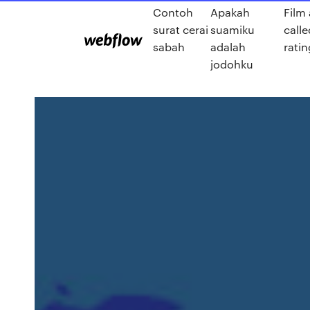
Contoh
Apakah
Film
surat cerai
suamiku
call
sabah
adalah
ratin
jodohku