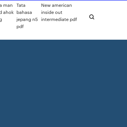
 a man
Tata
New american
ed ahok
bahasa
inside out
g
jepang n5
intermediate pdf
pdf