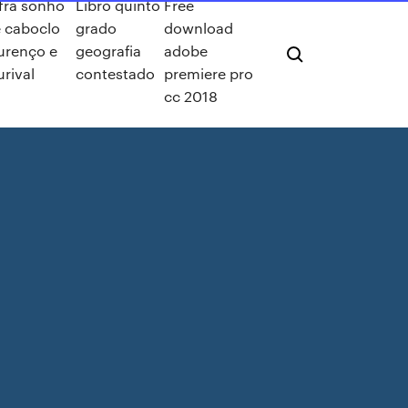
fra sonho
Libro quinto
Free
 caboclo
grado
download
urenço e
geografia
adobe
urival
contestado
premiere pro
cc 2018